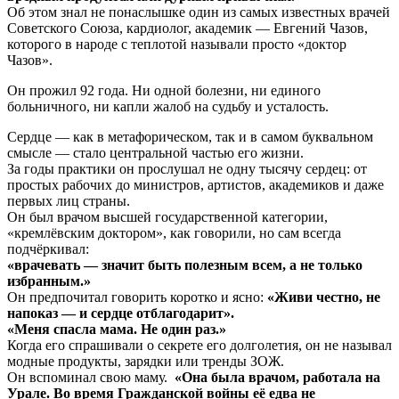
Об этом знал не понаслышке один из самых известных врачей
Советского Союза, кардиолог, академик — Евгений Чазов,
которого в народе с теплотой называли просто «доктор
Чазов».
Он прожил 92 года. Ни одной болезни, ни единого
больничного, ни капли жалоб на судьбу и усталость.
Сердце — как в метафорическом, так и в самом буквальном
смысле — стало центральной частью его жизни.
За годы практики он прослушал не одну тысячу сердец: от
простых рабочих до министров, артистов, академиков и даже
первых лиц страны.
Он был врачом высшей государственной категории,
«кремлёвским доктором», как говорили, но сам всегда
подчёркивал:
«врачевать — значит быть полезным всем, а не только
избранным.»
Он предпочитал говорить коротко и ясно:
«Живи честно, не
напоказ — и сердце отблагодарит».
«Меня спасла мама. Не один раз.»
Когда его спрашивали о секрете его долголетия, он не называл
модные продукты, зарядки или тренды ЗОЖ.
Он вспоминал свою маму.
«Она была врачом, работала на
Урале.
Во время Гражданской войны её едва не