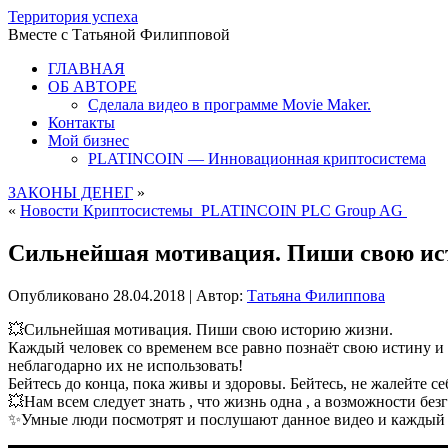
Территория успеха
Вместе с Татьяной Филипповой
ГЛАВНАЯ
ОБ АВТОРЕ
Сделала видео в программе Movie Maker.
Контакты
Мой бизнес
PLATINCOIN — Инновационная криптосистема
ЗАКОНЫ ДЕНЕГ
»
«
Новости Криптосистемы PLATINCOIN PLC Group AG
Сильнейшая мотивация. Пиши свою ис
Опубликовано
28.04.2018
|
Автор:
Татьяна Филиппова
💥Сильнейшая мотивация. Пиши свою историю жизни.
Каждый человек со временем все равно познаёт свою истину и
неблагодарно их не использовать!
Бейтесь до конца, пока живы и здоровы. Бейтесь, не жалейте се
💥Нам всем следует знать , что жизнь одна , а возможности без
✨Умные люди посмотрят и послушают данное видео и каждый д