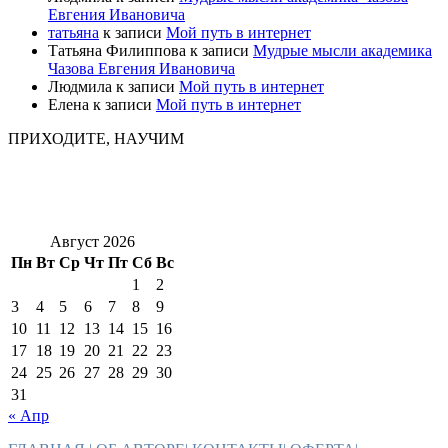
Евгения Ивановича
татьяна
к записи
Мой путь в интернет
Татьяна Филиппова
к записи
Мудрые мысли академика
Чазова Евгения Ивановича
Людмила
к записи
Мой путь в интернет
Елена
к записи
Мой путь в интернет
ПРИХОДИТЕ, НАУЧИМ
Август 2026
Пн
Вт
Ср
Чт
Пт
Сб
Вс
1
2
3
4
5
6
7
8
9
10
11
12
13
14
15
16
17
18
19
20
21
22
23
24
25
26
27
28
29
30
31
« Апр