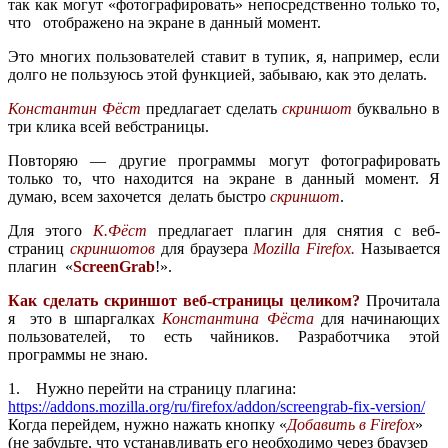
так как могут «фотографировать» непосредственно только то,
что отображено на экране в данный момент.
Это многих пользователей ставит в тупик, я, например, если
долго не пользуюсь этой функцией, забываю, как это делать.
Константин Фёст
предлагает сделать
скриншот
буквально в
три клика всей вебстраницы.
Повторяю — другие программы могут фотографировать
только то, что находится на экране в данный момент. Я
думаю, всем захочется делать быстро
скриншот
.
Для этого
К.Фёст
предлагает плагин для снятия с веб-
страниц
скриншотов
для браузера
Mozilla Firefox.
Называется
плагин «
ScreenGrab
!».
Как сделать скриншот веб-страницы целиком?
Прочитала
я это в шпаргалках
Константина Фёста
для начинающих
пользователей, то есть чайников. Разработчика этой
программы не знаю.
1. Нужно перейти на страницу плагина:
https://addons.mozilla.org/ru/firefox/addon/screengrab-fix-version/
Когда перейдем, нужно нажать кнопку «
Добавить в Firefox
»
(не забудьте, что устанавливать его необходимо через браузер