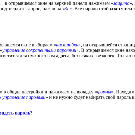
 в открывшемся окне на верхней панели нажимаем «
защита
»,
подтвердить запрос, нажав на «
да
». Все пароли отобразятся текс
крывшемся окне выбираем «
настройки
», на открывшейся страни
 «
управление сохраненными паролями
». В открывшемся окне нах
ветится для нужного вам адреса, без всяких звездочек. Только н
им в общие настройки и нажимаем на вкладку «
формы
». Находим
 управление паролями
» и не нужно будет набирать свой пароль 
увидеть пароль?