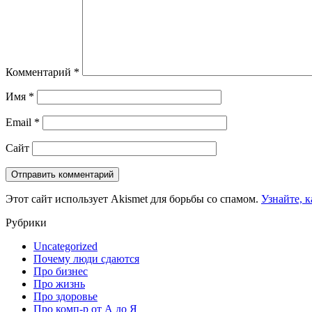
Комментарий
*
Имя
*
Email
*
Сайт
Этот сайт использует Akismet для борьбы со спамом.
Узнайте, 
Рубрики
Uncategorized
Почему люди сдаются
Про бизнес
Про жизнь
Про здоровье
Про комп-р от А до Я