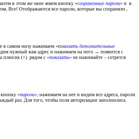
 затем в этом же окне жмем кнопку «
сохраненные пароли
» и в
том, Все! Отображаются все пароли, которые вы сохраняли ,
це в самом низу нажимаем «п
оказать дополнительные
одим нужный вам адрес и нажимаем на него → появится с
а плюсик (
+
)
рядом с «
показать
» не нажимайте – сотрется
 кнопку «
пароли
», нажимаем на нее и видим все адреса, пароли
каждый раз. Для того, чтобы поля авторизации заполнились