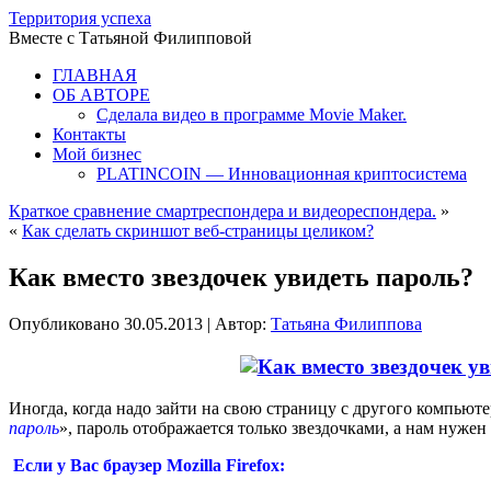
Территория успеха
Вместе с Татьяной Филипповой
ГЛАВНАЯ
ОБ АВТОРЕ
Сделала видео в программе Movie Maker.
Контакты
Мой бизнес
PLATINCOIN — Инновационная криптосистема
Краткое сравнение смартреспондера и видеореспондера.
»
«
Как сделать скриншот веб-страницы целиком?
Как вместо звездочек увидеть пароль?
Опубликовано
30.05.2013
|
Автор:
Татьяна Филиппова
Иногда, когда надо зайти на свою страницу с другого компьюте
пароль
», пароль отображается только звездочками, а нам нужен
Если у Вас браузер Mozilla Firefox: