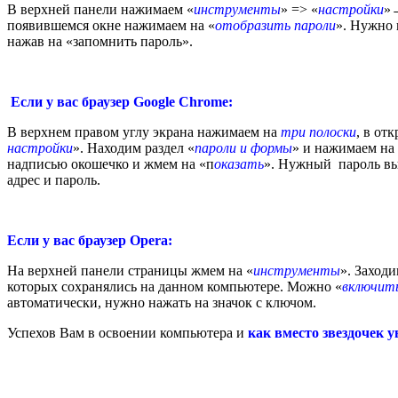
В верхней панели нажимаем «
инструменты
» => «
настройки
»→
появившемся окне нажимаем на «
отобразить пароли
». Нужно 
нажав на «запомнить пароль».
Если у вас браузер Google Chrome:
В верхнем правом углу экрана нажимаем на
три полоски
, в от
настройки
». Находим раздел «
пароли и формы
» и нажимаем на
надписью окошечко и жмем на «п
оказать
». Нужный пароль выс
адрес и пароль.
Если у вас браузер Opera:
На верхней панели страницы жмем на «
инструменты
». Заход
которых сохранялись на данном компьютере. Можно «
включить
автоматически, нужно нажать на значок с ключом.
Успехов Вам
в освоении компьютера и
как вместо звездочек 