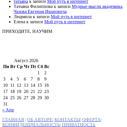
татьяна
к записи
Мой путь в интернет
Татьяна Филиппова
к записи
Мудрые мысли академика
Чазова Евгения Ивановича
Людмила
к записи
Мой путь в интернет
Елена
к записи
Мой путь в интернет
ПРИХОДИТЕ, НАУЧИМ
Август 2026
Пн
Вт
Ср
Чт
Пт
Сб
Вс
1
2
3
4
5
6
7
8
9
10
11
12
13
14
15
16
17
18
19
20
21
22
23
24
25
26
27
28
29
30
31
« Апр
ГЛАВНАЯ
|
ОБ АВТОРЕ
|
КОНТАКТЫ
|
ОФЕРТА
|
КОНФИДЕНЦИАЛЬНОСТЬ
|
ПРИВАТНОСТЬ