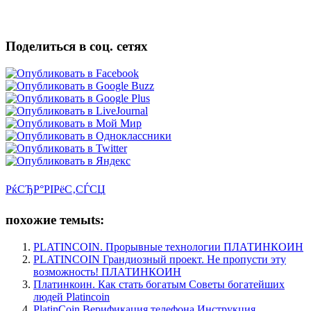
Поделиться в соц. сетях
РќСЂР°РІРёС‚СЃСЏ
похожие темыts:
PLATINCOIN. Прорывные технологии ПЛАТИНКОИН
PLATINCOIN Грандиозный проект. Не пропусти эту
возможность! ПЛАТИНКОИН
Платинкоин. Как стать богатым Советы богатейших
людей Platincoin
PlatinCoin Верификация телефона Инструкция