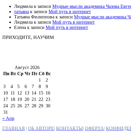
Людмила
к записи
Мудрые мысли академика Чазова Евге
татьяна
к записи
Мой путь в интернет
Татьяна Филиппова
к записи
Мудрые мысли академика Ч
Людмила
к записи
Мой путь в интернет
Елена
к записи
Мой путь в интернет
ПРИХОДИТЕ, НАУЧИМ
Август 2026
Пн
Вт
Ср
Чт
Пт
Сб
Вс
1
2
3
4
5
6
7
8
9
10
11
12
13
14
15
16
17
18
19
20
21
22
23
24
25
26
27
28
29
30
31
« Апр
ГЛАВНАЯ
|
ОБ АВТОРЕ
|
КОНТАКТЫ
|
ОФЕРТА
|
КОНФИДЕ