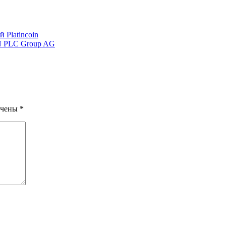
 Platincoin
LC Group AG
ечены
*