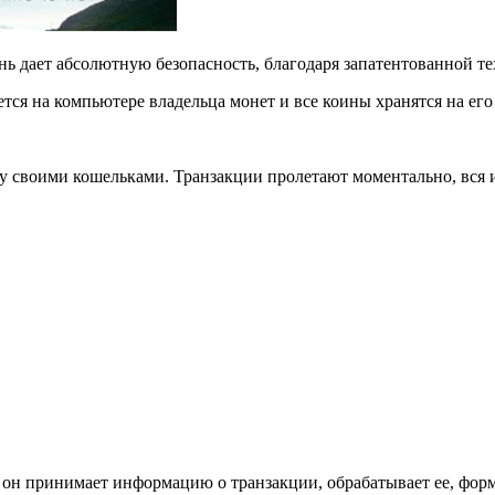
ь дает абсолютную безопасность, благодаря запатентованной тех
ется на компьютере владельца монет и все коины хранятся на ег
 своими кошельками. Транзакции пролетают моментально, вся и
 он принимает информацию о транзакции, обрабатывает ее, фор