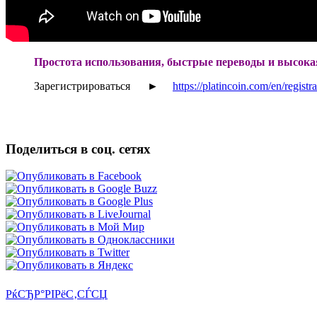
Простота использования, быстрые переводы и высока
Зарегистрироваться ►
https://platincoin.com/en/regist
Поделиться в соц. сетях
РќСЂР°РІРёС‚СЃСЏ